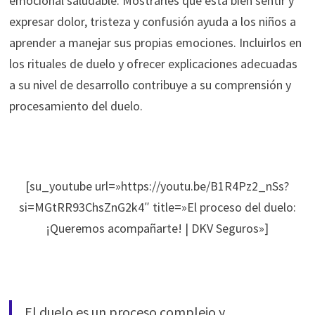
emocional saludable. Mostrarles que está bien sentir y
expresar dolor, tristeza y confusión ayuda a los niños a
aprender a manejar sus propias emociones. Incluirlos en
los rituales de duelo y ofrecer explicaciones adecuadas
a su nivel de desarrollo contribuye a su comprensión y
procesamiento del duelo.
[su_youtube url=»https://youtu.be/B1R4Pz2_nSs?
si=MGtRR93ChsZnG2k4″ title=»El proceso del duelo:
¡Queremos acompañarte! | DKV Seguros»]
El duelo es un proceso complejo y