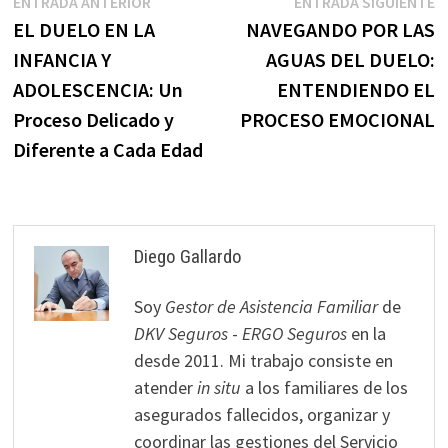
Navegación
Entrada
E
ENTRADA ANTERIOR
ENTRADA SIGUIENTE
anterior:
s
EL DUELO EN LA
NAVEGANDO POR LAS
de
INFANCIA Y
AGUAS DEL DUELO:
entradas
ADOLESCENCIA: Un
ENTENDIENDO EL
Proceso Delicado y
PROCESO EMOCIONAL
Diferente a Cada Edad
Diego Gallardo
Soy
Gestor de Asistencia Familiar
de
DKV Seguros
-
ERGO Seguros
en la
desde 2011. Mi trabajo consiste en
atender
in situ
a los familiares de los
asegurados fallecidos, organizar y
coordinar las gestiones del Servicio